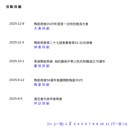
活動回顧
2025-12-8
陶瓷商會2025年度第一次特別會員大會
大會回顧
2025-11-3
陶瓷商會第二十七屆會董會第31-32次例會
例會回顧
2025-10-1
香港陶瓷商會: 熱烈慶祝中華人民共和國成立76週年
慶祝回顧
2025-9-12
陶瓷商會56週年會慶聯歡晚宴2025
晚宴回顧
2025-9-5
廣交會代表拜會商會
拜訪回顧
2
[<< 上一頁]
1
3
4
5
6
7
8
9
10
11
[下一頁 >>]