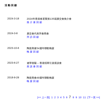
活動回顧
2024-3-18
2024年香港春茗暨第135屆廣交會推介會
推介會回顧
2024-3-8
廣交會代表拜會商會
拜訪回顧
2023-10-6
陶瓷商會54週年聯歡晚宴
晚宴回顧
2023-6-27
遼寧朝陽 – 香港招商引資座談會
座談會回顧
2018-9-28
陶瓷商會49週年聯歡晚宴
晚宴回顧
7
[<< 上一頁]
1
2
3
4
5
6
8
9
10
11
[下一頁 >>]