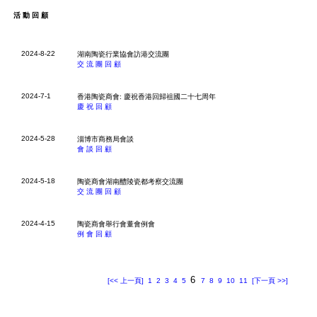
活動回顧
2024-8-22
湖南陶瓷行業協會訪港交流團
交流團回顧
2024-7-1
香港陶瓷商會: 慶祝香港回歸祖國二十七周年
慶祝回顧
2024-5-28
淄博市商務局會談
會談回顧
2024-5-18
陶瓷商會湖南醴陵瓷都考察交流團
交流團回顧
2024-4-15
陶瓷商會舉行會董會例會
例會回顧
6
[<< 上一頁]
1
2
3
4
5
7
8
9
10
11
[下一頁 >>]